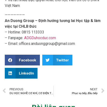
Việt Nam
———————
An Duong Group – Định hướng tương lai Học tập & làm
việc tại CHLB Đức
– Hotline: 0815 113333
– Fanpage:
ADGDuhocduc.com
– Email: offices.anduonggroup@gmail.com
Facebook
Twitter
LinkedIn
PREVIOUS
NEXT
DU HỌC NGHỀ CƠ KHÍ, CƠ ĐIỆN TỬ VÀ NHỮNG ĐIỀU CẦN BIẾT
Phục vụ bếp, đầu bếp